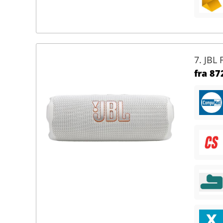
7. JBL 
fra
872