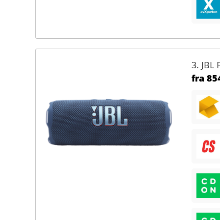
3. JBL 
fra
854