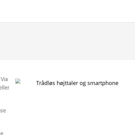
 Via
eller
lse
se