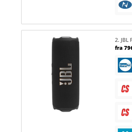
2. JBL 
fra
796