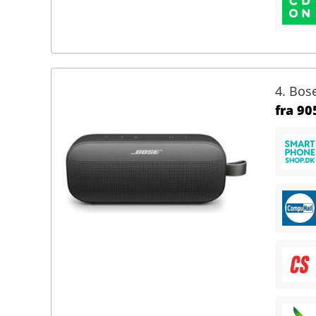
4. Bos
fra
905