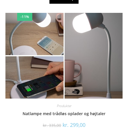
-11%
Produkter
Natlampe med trådløs oplader og højtaler
Den
Den
kr.
299,00
kr.
335,00
oprindelige
aktuelle