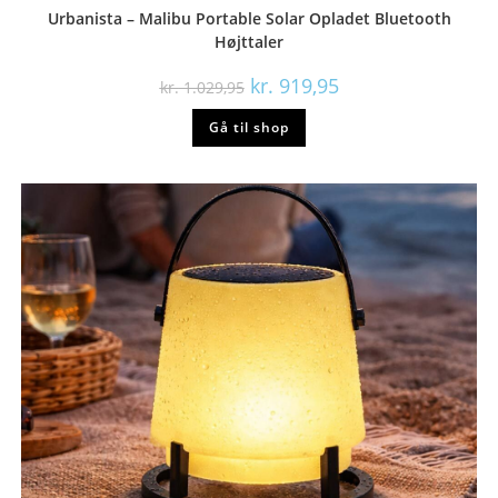
Urbanista – Malibu Portable Solar Opladet Bluetooth
Højttaler
Den
Den
kr.
919,95
kr.
1.029,95
oprindelige
aktuelle
pris
pris
Gå til shop
var:
er:
kr. 1.029,95.
kr. 919,95.