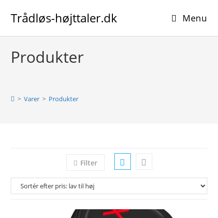
Skip
Trådløs-højttaler.dk
to
Menu
content
Produkter
>
Varer
>
Produkter
Filter