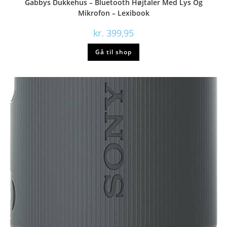
Gabbys Dukkehus – Bluetooth Højtaler Med Lys Og
Mikrofon – Lexibook
kr.
399,95
Gå til shop