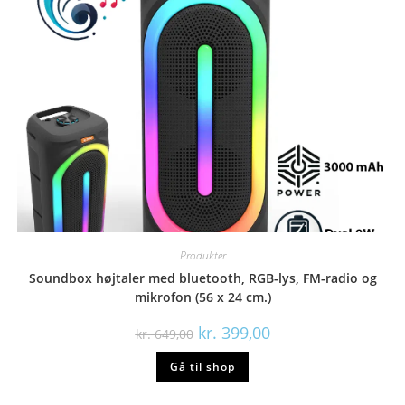
Produkter
Soundbox højtaler med bluetooth, RGB-lys, FM-radio og
mikrofon (56 x 24 cm.)
Den
Den
kr.
399,00
kr.
649,00
oprindelige
aktuelle
pris
pris
Gå til shop
var:
er:
kr. 649,00.
kr. 399,00.