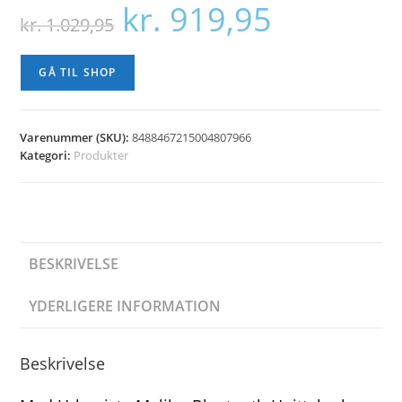
kr.
919,95
Den
Den
kr.
1.029,95
oprindelige
aktuelle
pris
pris
var:
er:
kr. 1.029,95.
kr. 919,95.
GÅ TIL SHOP
Varenummer (SKU):
8488467215004807966
Kategori:
Produkter
BESKRIVELSE
YDERLIGERE INFORMATION
Beskrivelse