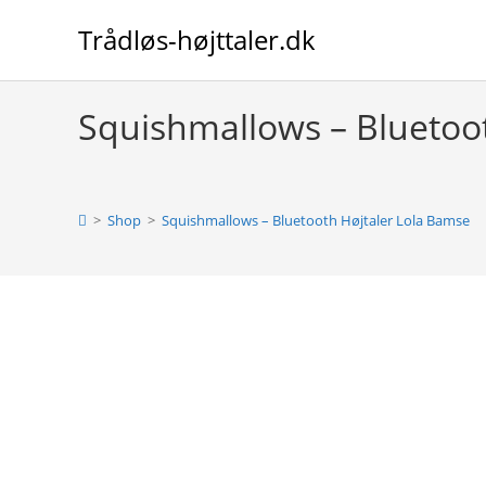
Skip
Trådløs-højttaler.dk
to
content
Squishmallows – Bluetoo
>
Shop
>
Squishmallows – Bluetooth Højtaler Lola Bamse