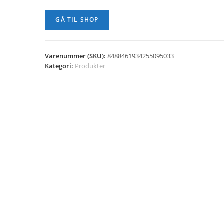
GÅ TIL SHOP
Varenummer (SKU):
8488461934255095033
Kategori:
Produkter