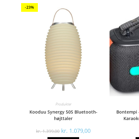
-23%
Produkter
Kooduu Synergy 50S Bluetooth-
Bontempi 
højttaler
Karaok
Den
Den
kr.
1.079,00
kr.
1.399,00
oprindelige
aktuelle
pris
pris