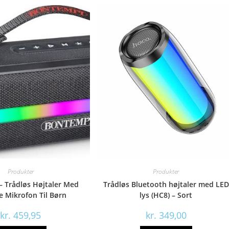
Produkter
Produkter
– Trådløs Højtaler Med
Trådløs Bluetooth højtaler med LED
e Mikrofon Til Børn
lys (HC8) – Sort
kr.
459,95
kr.
349,00